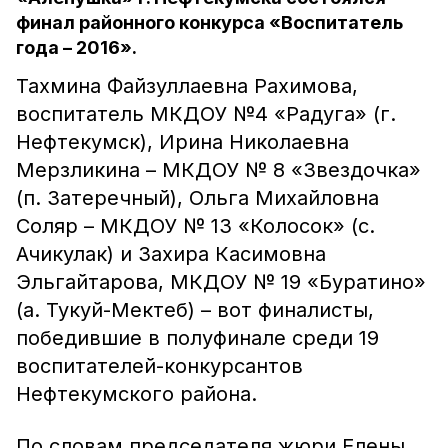
финал районного конкурса «Воспитатель
года – 2016».
Тахмина Файзуллаевна Рахимова,
воспитатель МКДОУ №4 «Радуга» (г.
Нефтекумск), Ирина Николаевна
Мерзликина – МКДОУ № 8 «Звездочка»
(п. Затеречный), Ольга Михайловна
Соляр – МКДОУ № 13 «Колосок» (с.
Ачикулак) и Захира Касимовна
Эльгайтарова, МКДОУ № 19 «Буратино»
(а. Тукуй-Мектеб) – вот финалисты,
победившие в полуфинале среди 19
воспитателей-конкурсантов
Нефтекумского района.
По словам председателя жюри Елены