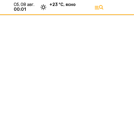
сб, 08 авг.
+
23
°С,
ясно
00:01