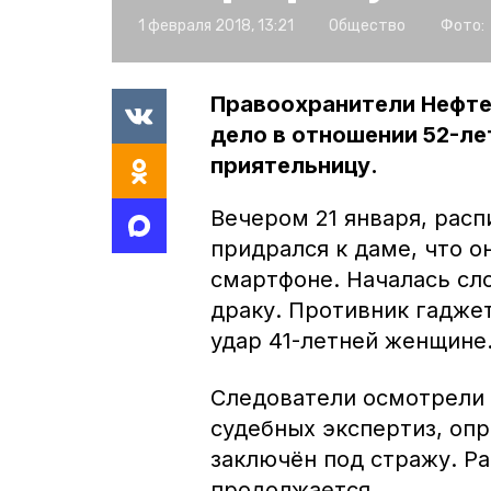
1 февраля 2018, 13:21
Общество
Фото:
Правоохранители Нефте
дело в отношении 52-ле
приятельницу.
Вечером 21 января, расп
придрался к даме, что о
смартфоне. Началась сл
драку. Противник гадже
удар 41-летней женщине.
Следователи осмотрели 
судебных экспертиз, оп
заключён под стражу. Р
продолжается.