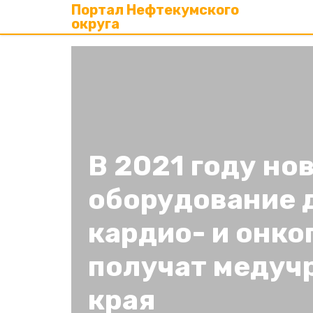
Портал Нефтекумского
округа
В 2021 году но
оборудование 
кардио- и онк
получат медуч
края