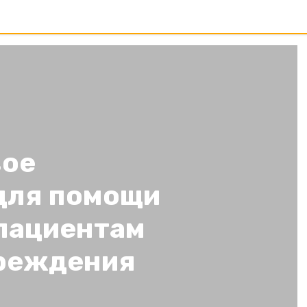
вое
для помощи
опациентам
реждения