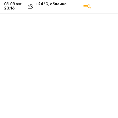
сб, 08 авг.
+
24
°С,
облачно
20:16