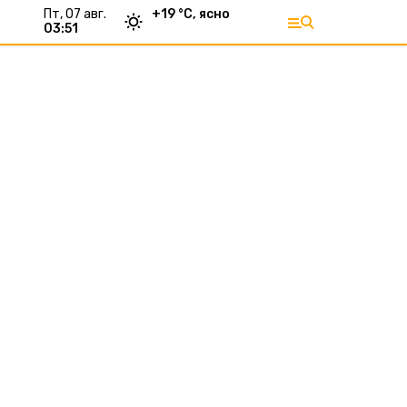
пт, 07 авг.
+
19
°С,
ясно
03:51