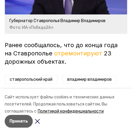
Губернатор Ставрополья Владимир Владимиров
Фото: ИА «Победа26»
Ранее сообщалось, что до конца года
на Ставрополье
отремонтируют
23
дорожных объектах.
ставропольский край
владимир владимиров
строительство
дороги
миндор ск
Сайт использует файлы cookies и технических данных
посетителей.
Продолжая пользоваться сайтом, Вы
сф рф
соглашаетесь с
Политикой конфиденциальности
Принять
Авторы:
Анастасия Колмыкова