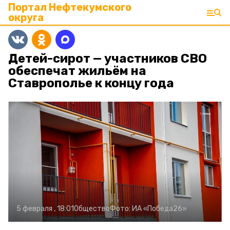
Портал Нефтекумского
округа
Детей-сирот — участников СВО
обеспечат жильём на
Ставрополье к концу года
5 февраля , 18:01
Общество
Фото:
ИА «Победа26»